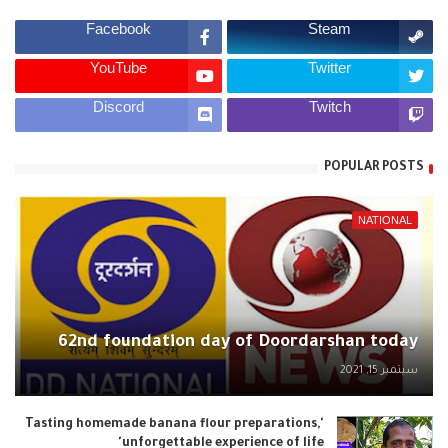
Facebook
Steam
YouTube
Twitter
Discord
Twitch
POPULAR POSTS
NATIONAL
62nd foundation day of Doordarshan today
سبتمبر 15, 2021
'Tasting homemade banana flour preparations,
unforgettable experience of life'