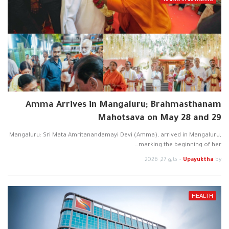
Amma Arrives in Mangaluru; Brahmasthanam
Mahotsava on May 28 and 29
Mangaluru: Sri Mata Amritanandamayi Devi (Amma), arrived in Mangaluru,
marking the beginning of her…
by
Upayuktha
-
مايو 27, 2026
HEALTH