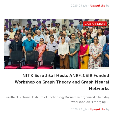
by
Upayuktha
-
مايو 23, 2026
CAMPUS NEWS
NITK Surathkal Hosts ANRF–CSIR Funded
Workshop on Graph Theory and Graph Neural
Networks
Surathkal: National Institute of Technology Karnataka organized a five-day
workshop on “Emerging Di…
by
Upayuktha
-
مايو 22, 2026