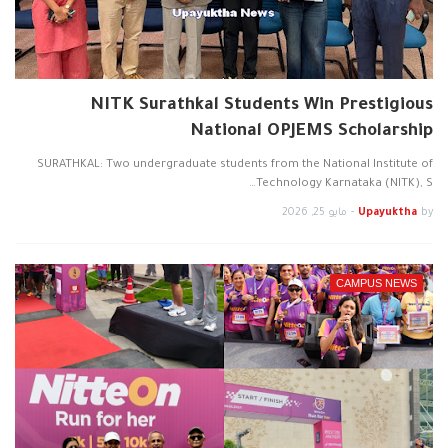
NITK Surathkal Students Win Prestigious
National OPJEMS Scholarship
SURATHKAL: Two undergraduate students from the National Institute of
Technology Karnataka (NITK), S…
by
Upayuktha
-
مايو 25, 2026
CAMPUS NEWS