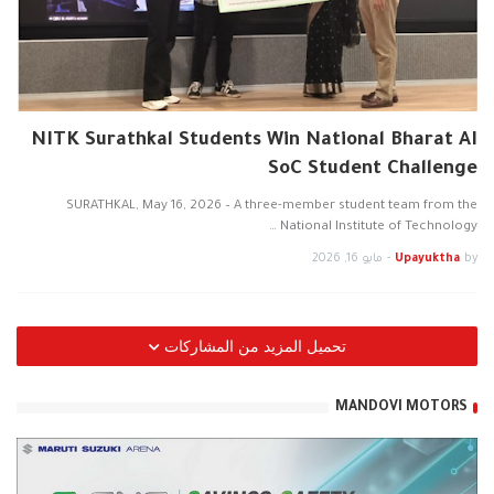
NITK Surathkal Students Win National Bharat AI
SoC Student Challenge
SURATHKAL, May 16, 2026 – A three-member student team from the
National Institute of Technology …
by
Upayuktha
-
مايو 16, 2026
تحميل المزيد من المشاركات
MANDOVI MOTORS