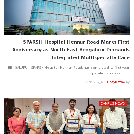
SPARSH Hospital Hennur Road Marks First
Anniversary as North-East Bengaluru Demands
Integrated Multispecialty Care
BENGALURU: SPARSH Hospital, Hennur Road, has completed its first year
of operations, releasing cl…
by
Upayuktha
-
مايو 25, 2026
CAMPUS NEWS