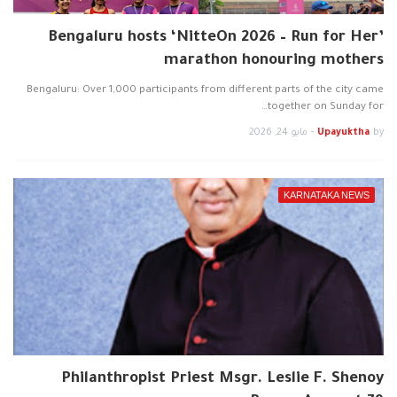
Bengaluru hosts ‘NitteOn 2026 – Run for Her’
marathon honouring mothers
Bengaluru: Over 1,000 participants from different parts of the city came
together on Sunday for…
by
Upayuktha
-
مايو 24, 2026
KARNATAKA NEWS
Philanthropist Priest Msgr. Leslie F. Shenoy