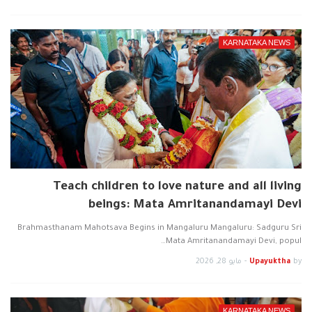
KARNATAKA NEWS
Teach children to love nature and all living
beings: Mata Amritanandamayi Devi
Brahmasthanam Mahotsava Begins in Mangaluru Mangaluru: Sadguru Sri
Mata Amritanandamayi Devi, popul…
by
Upayuktha
-
مايو 28, 2026
KARNATAKA NEWS