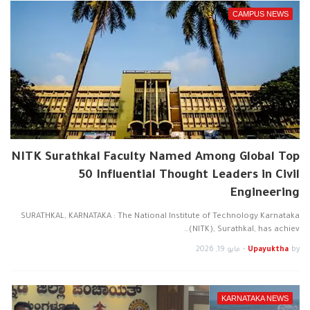
CAMPUS NEWS
NITK Surathkal Faculty Named Among Global Top
50 Influential Thought Leaders in Civil
Engineering
SURATHKAL, KARNATAKA : The National Institute of Technology Karnataka
(NITK), Surathkal, has achiev…
by
Upayuktha
-
مايو 19, 2026
KARNATAKA NEWS