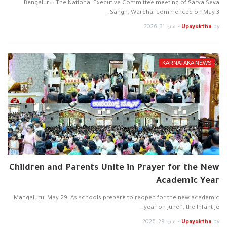
Bengaluru: The National Executive Committee meeting of Sarva Seva
Sangh, Wardha, commenced on May 3…
by
Upayuktha
-
مايو 31, 2026
KARNATAKA NEWS
Children and Parents Unite in Prayer for the New
Academic Year
Mangaluru, May 29: As schools prepare to reopen for the new academic
year on June 1, the Infant Je…
by
Upayuktha
-
مايو 29, 2026