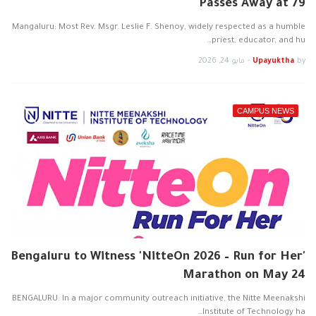
Passes Away at 79
Mangaluru: Most Rev. Msgr. Leslie F. Shenoy, widely respected as a humble
priest, educator, and hu…
by
Upayuktha
-
مايو 24, 2026
CAMPUS NEWS
Bengaluru to Witness 'NitteOn 2026 – Run for Her'
Marathon on May 24
BENGALURU: In a major community outreach initiative, the Nitte Meenakshi
Institute of Technology ha…