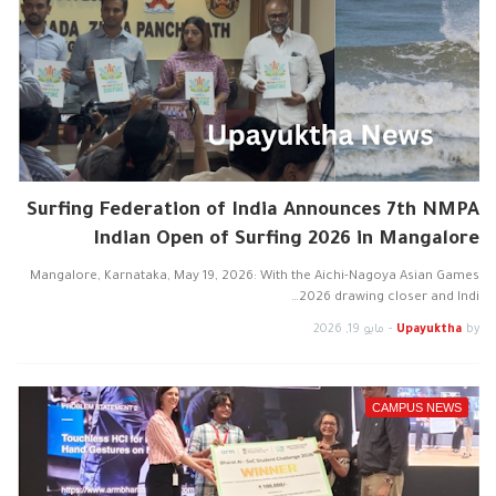
Surfing Federation of India Announces 7th NMPA
Indian Open of Surfing 2026 in Mangalore
Mangalore, Karnataka, May 19, 2026: With the Aichi-Nagoya Asian Games
2026 drawing closer and Indi…
by
Upayuktha
-
مايو 19, 2026
CAMPUS NEWS